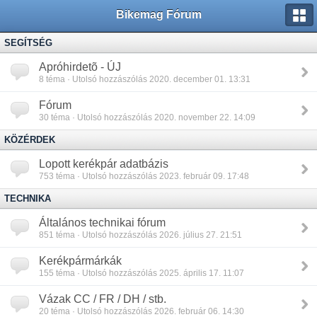
Bikemag Fórum
SEGÍTSÉG
Apróhirdetõ - ÚJ
8
téma · Utolsó hozzászólás 2020. december 01. 13:31
Fórum
30
téma · Utolsó hozzászólás 2020. november 22. 14:09
KÖZÉRDEK
Lopott kerékpár adatbázis
753
téma · Utolsó hozzászólás 2023. február 09. 17:48
TECHNIKA
Általános technikai fórum
851
téma · Utolsó hozzászólás 2026. július 27. 21:51
Kerékpármárkák
155
téma · Utolsó hozzászólás 2025. április 17. 11:07
Vázak CC / FR / DH / stb.
20
téma · Utolsó hozzászólás 2026. február 06. 14:30